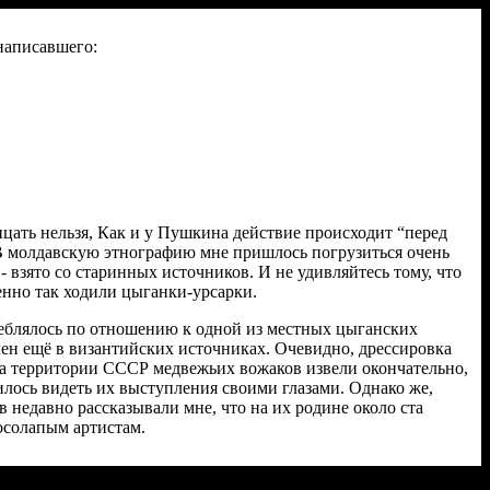
написавшего:
ицать нельзя, Как и у Пушкина действие происходит “перед
 В молдавскую этнографию мне пришлось погрузиться очень
е - взято со старинных источников. И не удивляйтесь тому, что
енно так ходили цыганки-урсарки.
реблялось по отношению к одной из местных цыганских
чен ещё в византийских источниках. Очевидно, дрессировка
а территории СССР медвежьих вожаков извели окончательно,
илось видеть их выступления своими глазами. Однако же,
 недавно рассказывали мне, что на их родине около ста
осолапым артистам.