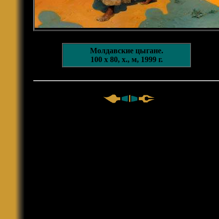
Молдавские цыгане.
100 х 80, х., м, 1999 г.