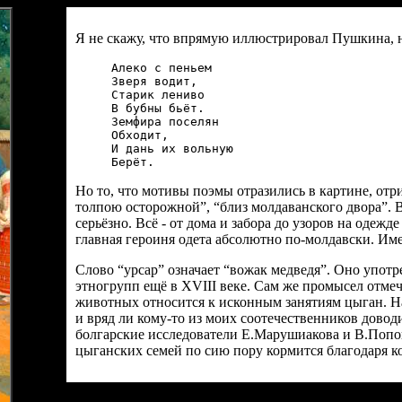
Я не скажу, что впрямую иллюстрировал Пушкина, 
Алеко с пеньем

Зверя водит,

Старик лениво 

В бубны бьёт.

Земфира поселян 

Обходит,

И дань их вольную

Но то, что мотивы поэмы отразились в картине, отр
толпою осторожной”, “близ молдаванского двора”.
серьёзно. Всё - от дома и забора до узоров на одежд
главная героиня одета абсолютно по-молдавски. Им
Слово “урсар” означает “вожак медведя”. Оно упот
этногрупп ещё в XVIII веке. Сам же промысел отме
животных относится к исконным занятиям цыган. Н
и вряд ли кому-то из моих соотечественников довод
болгарские исследователи Е.Марушиакова и В.Попов
цыганских семей по сию пору кормится благодаря к